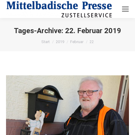
Search:
Tages-Archive:
22. Februar 2019
Sie befinden sich hier:
Start
2019
Februar
22