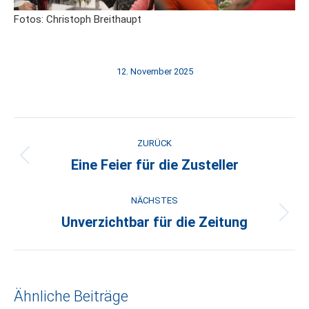
Fotos: Christoph Breithaupt
12. November 2025
Kommentarnavigation
ZURÜCK
Eine Feier für die Zusteller
Vorheriger
Beitrag:
NÄCHSTES
Unverzichtbar für die Zeitung
Nächster
Beitrag:
Ähnliche Beiträge