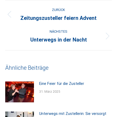
Kommentarnavigation
ZURÜCK
Zeitungszusteller feiern Advent
Vorheriger
Beitrag:
NÄCHSTES
Unterwegs in der Nacht
Nächster
Beitrag:
Ähnliche Beiträge
Eine Feier für die Zusteller
31. März 2025
Unterwegs mit Zustellerin: Sie versorgt